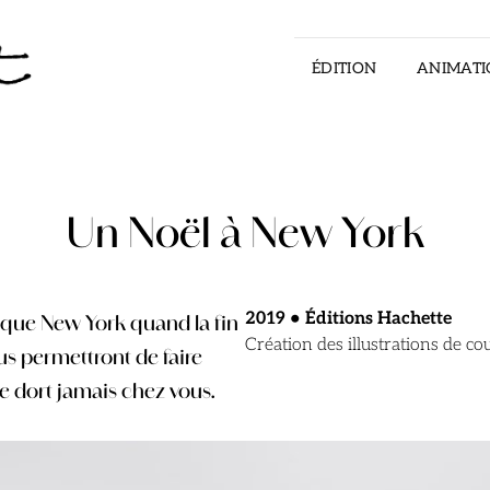
ÉDITION
ANIMATI
ILLUSTRATOR – STORYTELLER – ART DI
Un Noël à New York
ël que New York quand la fin
2019
• É
ditions Hachette
Création des illustrations de co
us permettront de faire
 ne dort jamais chez vous.