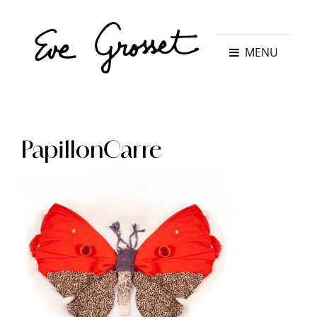
MENU
PapillonCarre