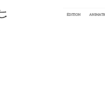
ÉDITION
ANIMATI
ILLUSTRATOR – STORYTELLER – ART DI