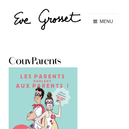
MENU
CouvParents