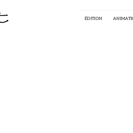
ÉDITION
ANIMATI
ILLUSTRATOR – STORYTELLER – ART DI