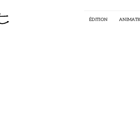
ÉDITION
ANIMATI
ILLUSTRATOR – STORYTELLER – ART DI