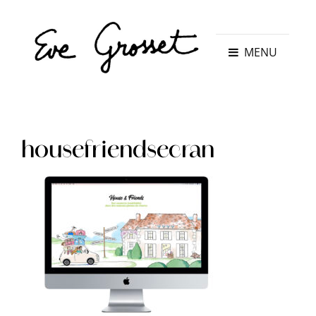
MENU
housefriendsecran